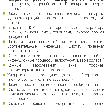
(отравления, вирусный гепатит В, панкреатит, цирроз
печени).
Заболевания опорно-двигательного аппарата
(деформирующий остеоартроз, ревматоидный
артрит).
Болезни ЛОР-органов хронического характера
(ангины, риносинуситы, тонзиллит, нейросенсорная
тугоухость).
Проблемы мочевыводящей системы (пиелонефрит,
урогенитальные инфекции, цистит, почечная
недостаточность).
Стоматологические нарушения (пародонтит, гнойно-
инфекционные процессы челюстно-лицевой области)
Кожные заболевания (акне, псориаз,
экзема,дерматиты, герпес, рожа).
Хирургическая медицина (ожоги, обморожения,
гнойно-воспалительные заболевания).
Период перед операцией и процесс реабилитации.
Снятие зависимостей и нагрузок на физическом и
психологическом уровнях (алкоголизм, наркомания,
шизофрения).
Снижение общего самочувствия и уровня